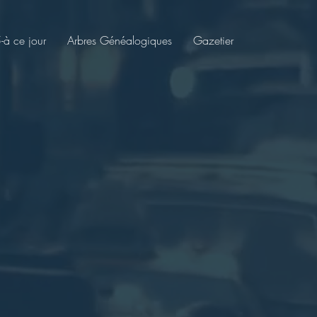
à ce jour
Arbres Généalogiques
Gazetier