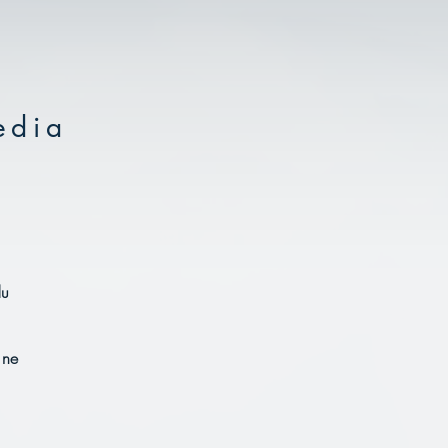
edia
du
 ne